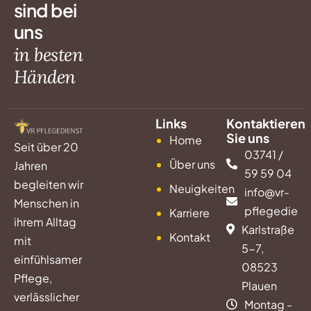
sind bei
uns
in besten
Händen
Links
Kontaktieren
Sie uns
Home
Seit über 20
03741 /
Über uns
Jahren
59 59 04
begleiten wir
Neuigkeiten
info@vr-
Menschen in
pflegediens
Karriere
ihrem Alltag
Karlstraße
Kontakt
mit
5-7,
einfühlsamer
08523
Pflege,
Plauen
verlässlicher
Montag -